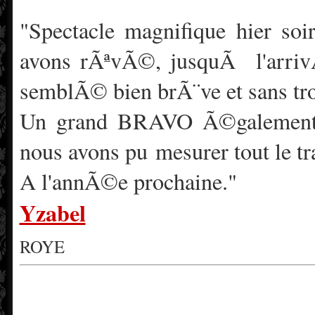
"Spectacle magnifique hier s
avons rÃªvÃ©, jusquÃ l'arriv
semblÃ© bien brÃ¨ve et sans tr
Un grand BRAVO Ã©galement 
nous avons pu mesurer tout le tr
A l'annÃ©e prochaine."
Yzabel
ROYE