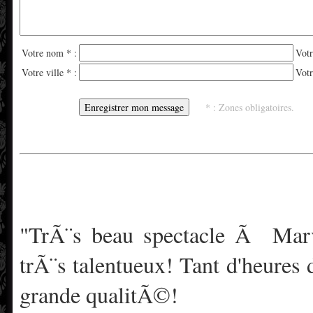
Votre nom * :
Votr
Votre ville * :
Votr
* : Zones obligatoires.
"TrÃ¨s beau spectacle Ã Marvi
trÃ¨s talentueux! Tant d'heures de
grande qualitÃ©!