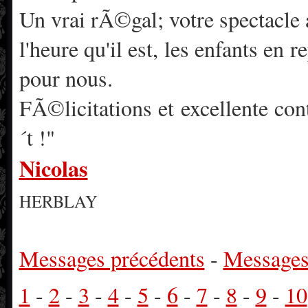
Un vrai rÃ©gal; votre spectacl
l'heure qu'il est, les enfants en 
pour nous.
FÃ©licitations et excellente co
´t !"
Nicolas
HERBLAY
Messages précédents
-
Messages
1
-
2
-
3
-
4
-
5
-
6
-
7
-
8
-
9
-
10