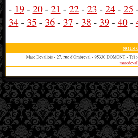
-
19
-
20
-
21
-
22
-
23
-
24
-
25
34
-
35
-
36
-
37
-
38
-
39
-
40
-
--
NOUS 
Marc Devallois - 27, rue d'Ombreval - 95330 DOMONT - Tél :+3
marcdeval