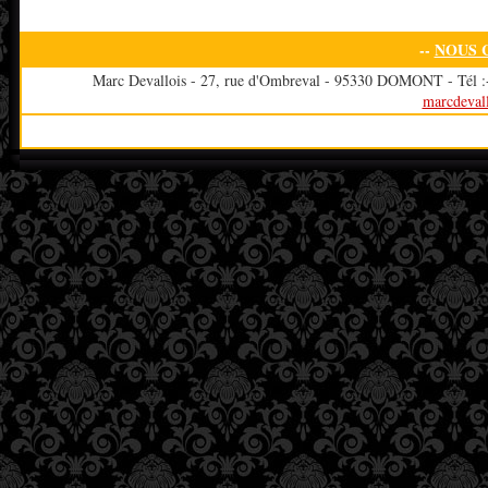
--
NOUS 
Marc Devallois - 27, rue d'Ombreval - 95330 DOMONT - Tél :+3
marcdeval