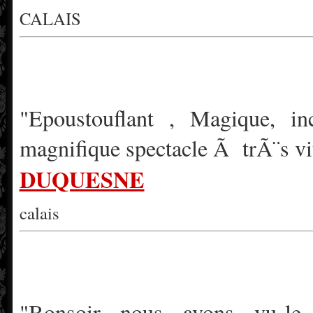
CALAIS
"Epoustouflant , Magique, 
magnifique spectacle Ã trÃ¨s 
DUQUESNE
calais
"Bonsoir nous avons vu le 