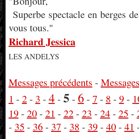
"Bonjour,
Superbe spectacle en berges de
vous tous."
Richard Jessica
LES ANDELYS
Messages précédents
-
Messages
5
4
6
1
-
2
-
3
-
-
-
-
7
-
8
-
9
-
1
19
-
20
-
21
-
22
-
23
-
24
-
25
-
-
35
-
36
-
37
-
38
-
39
-
40
-
41