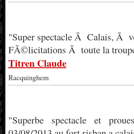
"Super spectacle Ã Calais, Ã voi
FÃ©licitations Ã toute la troup
Titren Claude
Racquinghem
"Superbe spectacle et prou
03/08/2013 au fort risban a calai