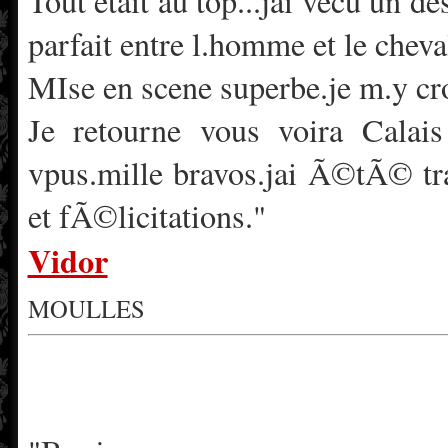
Tout etait au top...jai vecu un 
parfait entre l.homme et le cheva
MIse en scene superbe.je m.y cro
Je retourne vous voira Calais
vpus.mille bravos.jai Ã©tÃ© t
et fÃ©licitations."
Vidor
MOULLES