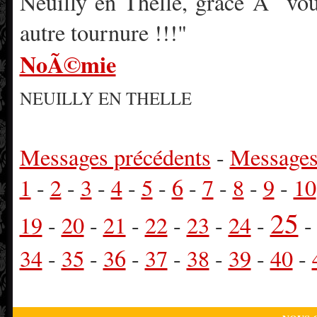
Neuilly en Thelle, grace Ã vou
autre tournure !!!"
NoÃ©mie
NEUILLY EN THELLE
Messages précédents
-
Messages
1
-
2
-
3
-
4
-
5
-
6
-
7
-
8
-
9
-
10
25
19
-
20
-
21
-
22
-
23
-
24
-
34
-
35
-
36
-
37
-
38
-
39
-
40
-