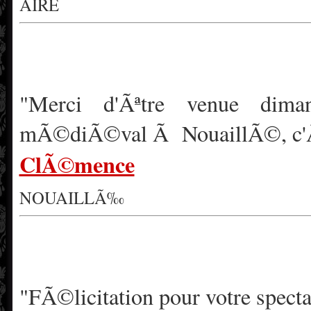
AIRE
"Merci d'Ãªtre venue dim
mÃ©diÃ©val Ã NouaillÃ©, c'Ã©ta
ClÃ©mence
NOUAILLÃ‰
"FÃ©licitation pour votre specta