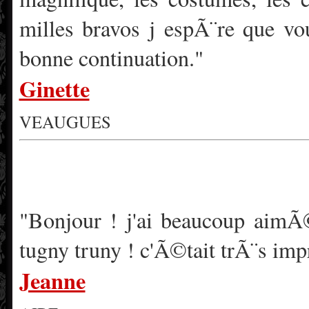
milles bravos j espÃ¨re que vo
bonne continuation."
Ginette
VEAUGUES
"Bonjour ! j'ai beaucoup aimÃ©
tugny truny ! c'Ã©tait trÃ¨s imp
Jeanne