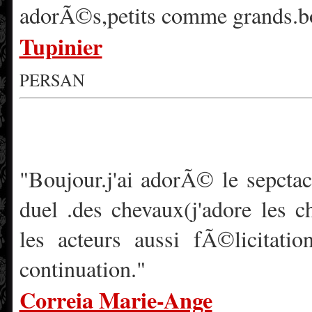
adorÃ©s,petits comme grands.bon
Tupinier
PERSAN
"Boujour.j'ai adorÃ© le sepctac
duel .des chevaux(j'adore les c
les acteurs aussi fÃ©licitati
continuation."
Correia Marie-Ange