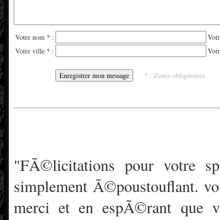
Votre nom * :
Votr
Votre ville * :
Votr
* : Zones obligatoires.
"FÃ©licitations pour votre s
simplement Ã©poustouflant. vou
merci et en espÃ©rant que v