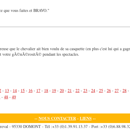
e que vous faites et BRAVO."
use que le chevalier ait bien voulu de sa casquette (en plus c'est lui qui a gagn
e et votre gÃ©nÃ©rositÃ© pendant les spectacles.
2
-
13
-
14
-
15
-
16
-
17
-
18
-
19
-
20
-
21
-
22
-
23
-
24
-
25
-
26
-
27
-
28
7
-
48
-
49
--
NOUS CONTACTER
-
LIENS
--
reval - 95330 DOMONT - Tél :+33 (0)1.39.91.13.37 - Port :+33 (0)6.88.98.32