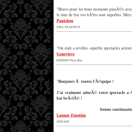
"Bravo pour les bons moments passÃ©s avec v
le mur de feu vos bÃªtes sont superbes. Merc
Papichou
CHÃ‚TEAUDUN
"On etait a arville> superbe spectacles act
Genevieve
EIJSDEN Pays-Bas
"
Bonjours Ã toutes l'Ã©quipe !
J'ai vraiment adorÃ© votre spectacle a 
bai brÃ»lÃ© !
bonne continuation Ã 
Launay Faustine
ONZAIN