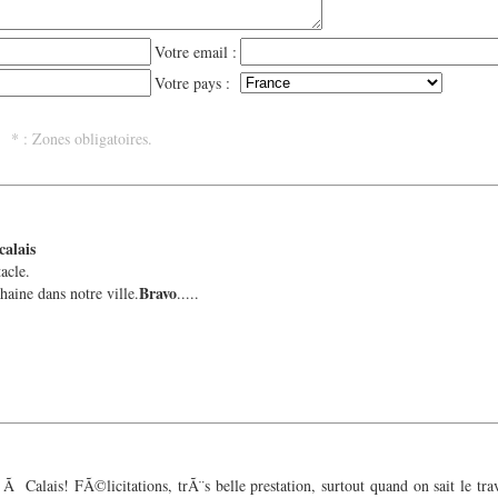
Votre email :
Votre pays :
 : Zones obligatoires.
calais
ez prÃ©senter un super
Bravo
ine dans notre ville.
.....
 Calais! FÃ©licitations, trÃ¨s belle prestation, surtout quand on sait le tra