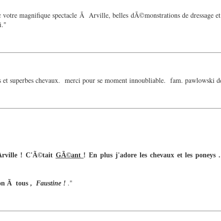
otre magnifique spectacle Ã Arville, belles dÃ©monstrations de dressage et de
i."
eurs et superbes chevaux. merci pour se moment innoubliable. fam. pawlowski d
Arville ! C'Ã©tait
GÃ©ant
! En plus j'adore les chevaux et les poneys 
."
tous ,
Faustine !