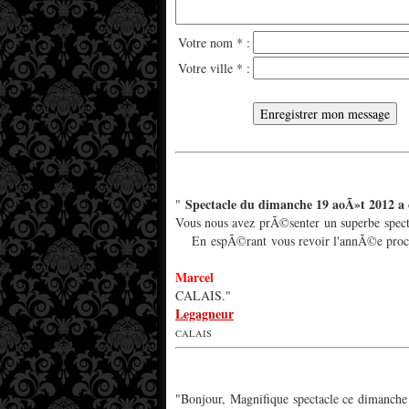
Votre nom * :
Votre ville * :
*
Spectacle du dimanche 19 aoÃ»t 2012 a 
"
Vous nous av
En espÃ©rant vous revoir l'annÃ©e procha
Marcel
CALAIS."
Legagneur
CALAIS
"Bonjour, Magnifique spectacle ce dimanche Ã