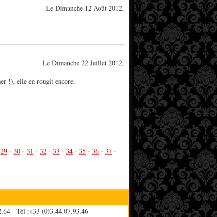
Le Dimanche 12 Août 2012,
Le Dimanche 22 Juillet 2012,
er !), elle en rougit encore.
-
29
-
30
-
31
-
32
-
33
-
34
-
35
-
36
-
37
-
.64 - Tél :+33 (0)3.44.07.93.46