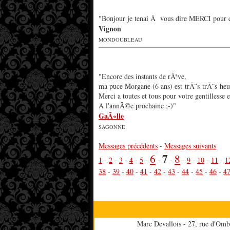
"Bonjour je tenai Ã vous dire MERCI pour c
Vignon
MONDOUBLEAU
"Encore des instants de rÃªve,
ma puce Morgane (6 ans) est trÃ¨s trÃ¨s heure
Merci a toutes et tous pour votre gentilless
A l'annÃ©e prochaine ;-)"
GaÃ«lle
SAGONNE
Messages précédents
-
Messages suivants
7
6
8
1
-
2
-
3
-
4
-
5
-
-
-
-
9
-
10
-
11
-
1
38
-
39
-
40
-
41
-
42
-
43
-
44
-
45
-
46
-
4
Marc Devallois - 27, rue d'Omb