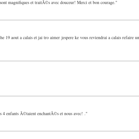
sont magnifiques et traitÃ©s avec douceur! Merci et bon courage."
he 19 aout a calais et jai tro aimer jespere ke vous reviendrai a calais refaire 
s 4 enfants Ã©taient enchantÃ©s et nous avec! ."