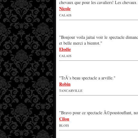
chevaux que pour les cavaliers! Les chevaux 
Nicole
CALAIS
"Bonjour voila jaitai voir le spectacle dimanc
et belle merci a bientot."
Elodie
CALAIS
"TrÃ¨s beau spectacle a arville."
Robin
TANCARVILLE
"Bravo pour ce spectacle Ã©poustouflant, no
Cilou
BLOIS