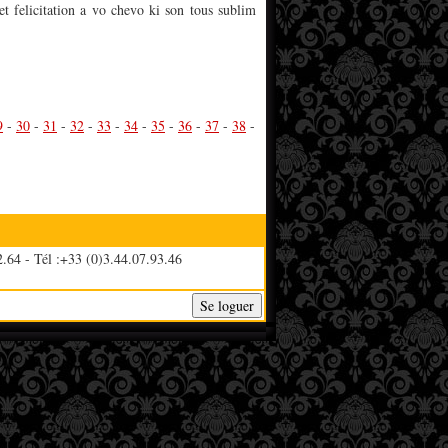
t felicitation a vo chevo ki son tous sublim
9
-
30
-
31
-
32
-
33
-
34
-
35
-
36
-
37
-
38
-
.64 - Tél :+33 (0)3.44.07.93.46