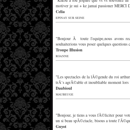
"Kikou a tou jespare que vs vs souvenez de
motiver je sui + ke jamai passioner MERC
Celia
EPINAY SUR SEINE
"Bonjour Ã toute l'equipe,nous avons re
souhaiterions vous poser quelques questions c
Troupe Illusion
ROANNE
"Les spectacles de la lÃ©gende du roi arthu
trÃ¨s agrÃ©able et inoubliable moment lors
Daubioul
MAUBEUGE
"Bonjour, je tiens a vous fÃ©liciter pour vo
un si beau spÃ©ctacle, bisous a toute l'Ã©qu
Guyot