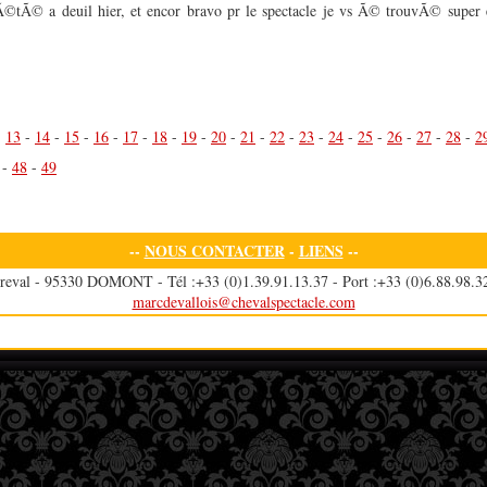
Ã©tÃ© a deuil hier, et encor bravo pr le spectacle je vs Ã© trouvÃ© super e
-
13
-
14
-
15
-
16
-
17
-
18
-
19
-
20
-
21
-
22
-
23
-
24
-
25
-
26
-
27
-
28
-
2
-
48
-
49
--
NOUS CONTACTER
-
LIENS
--
reval - 95330 DOMONT - Tél :+33 (0)1.39.91.13.37 - Port :+33 (0)6.88.98.32
marcdevallois@chevalspectacle.com