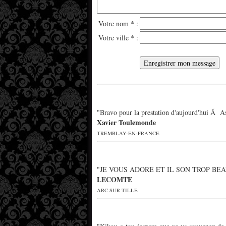
Votre nom * :
Votre ville * :
*
"Bravo pour la prestation d'aujourd'hui Ã As
Xavier Toulemonde
TREMBLAY-EN-FRANCE
"JE VOUS ADORE ET IL SON TROP BE
LECOMTE
ARC SUR TILLE