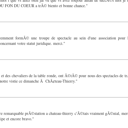
 moi t que vs allez bien jai vu que vs avez toujour autan de succÃ©s moi je 
I DU FON DU COEUR a trÃ© biento et bonne chance."
cemment formÃ© une troupe de spectacle au sein d'une association pour
oncernant votre statut juridique. merci."
r et des chevaliers de la table ronde, ont Ã©tÃ© pour nous des spectacles de
 notre vistie ce dimanche Ã ChÃ¢teau-Thierry."
tre remarquable prÃ©station a chateau-thierry c'Ã©tais vraiment gÃ©nial, mer
ipe et encore bravo."