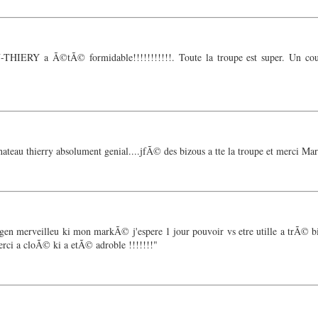
THIERY a Ã©tÃ© formidable!!!!!!!!!!!. Toute la troupe est super. Un c
ateau thierry absolument genial....jfÃ© des bizous a tte la troupe et merci Ma
gen merveilleu ki mon markÃ© j'espere 1 jour pouvoir vs etre utille a trÃ© b
erci a cloÃ© ki a etÃ© adroble !!!!!!!"