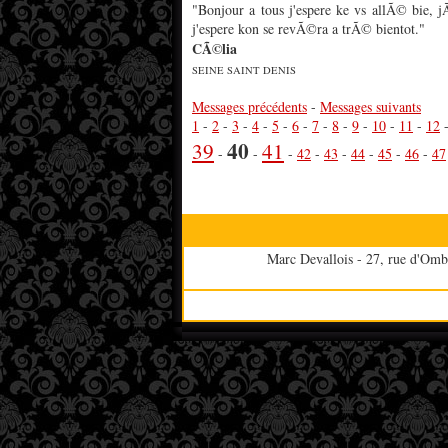
"Bonjour a tous j'espere ke vs allÃ© bie, j
j'espere kon se revÃ©ra a trÃ© bientot."
CÃ©lia
SEINE SAINT DENIS
Messages précédents
-
Messages suivants
1
-
2
-
3
-
4
-
5
-
6
-
7
-
8
-
9
-
10
-
11
-
12
40
39
41
-
-
-
42
-
43
-
44
-
45
-
46
-
47
Marc Devallois - 27, rue d'Omb