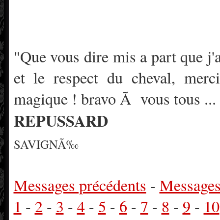
"Que vous dire mis a part que 
et le respect du cheval, merc
magique ! bravo Ã vous tous ...
REPUSSARD
SAVIGNÃ‰
Messages précédents
-
Messages
1
-
2
-
3
-
4
-
5
-
6
-
7
-
8
-
9
-
10