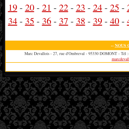
19
-
20
-
21
-
22
-
23
-
24
-
25
-
34
-
35
-
36
-
37
-
38
-
39
-
40
-
--
NOUS 
Marc Devallois - 27, rue d'Ombreval - 95330 DOMONT - Tél :+3
marcdeval