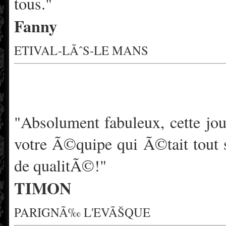
tous."
Fanny
ETIVAL-LÃˆS-LE MANS
"Absolument fabuleux, cette 
votre Ã©quipe qui Ã©tait tout 
de qualitÃ©!"
TIMON
PARIGNÃ‰ L'EVÃŠQUE