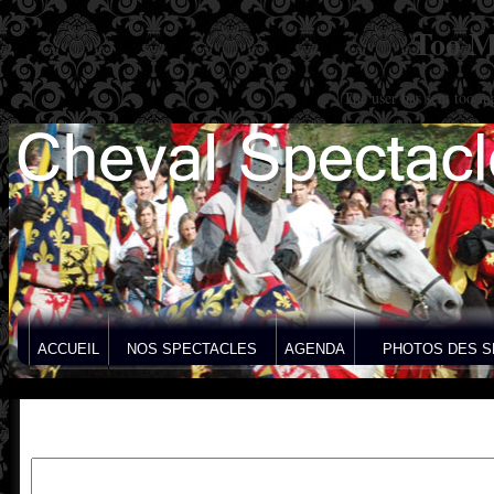
Too M
The user has sent too m
ACCUEIL
NOS SPECTACLES
AGENDA
PHOTOS DES S