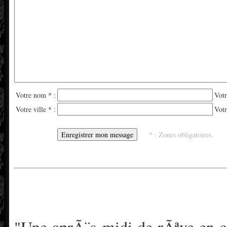
Votre nom * :
Votr
Votre ville * :
Votr
* : Zones obligatoires.
"Une aprÃ¨s-midi de rÃªve en 